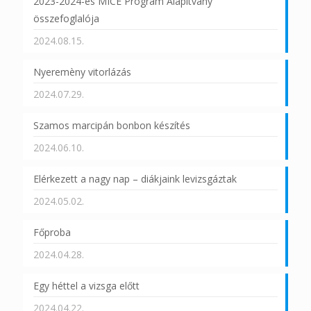
2023-2024-es MICE Program Alapítvány
összefoglalója
2024.08.15.
Nyeremèny vitorlázás
2024.07.29.
Szamos marcipán bonbon készítés
2024.06.10.
Elérkezett a nagy nap – diákjaink levizsgáztak
2024.05.02.
Főproba
2024.04.28.
Egy héttel a vizsga előtt
2024.04.22.