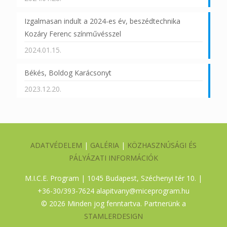
Izgalmasan indult a 2024-es év, beszédtechnika
Kozáry Ferenc színművésszel
2024.01.15.
Békés, Boldog Karácsonyt
2023.12.20.
ADATVÉDELEM
|
GALÉRIA
|
KÖZHASZNÚSÁGI ÉS
PÁLYÁZATI INFORMÁCIÓK
M.I.C.E. Program | 1045 Budapest, Széchenyi tér 10. |
+36-30/393-7624
alapitvany@miceprogram.hu
©
2026 Minden jog fenntartva. Partnerünk a
STAMLERDESIGN