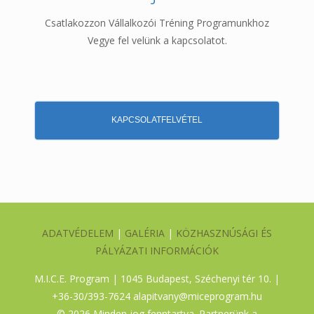
Csatlakozzon Vállalkozói Tréning Programunkhoz
Vegye fel velünk a kapcsolatot.
KAPCSOLATFELVÉTEL
ADATVÉDELEM
|
GALÉRIA
|
KÖZHASZNÚSÁGI ÉS
PÁLYÁZATI INFORMÁCIÓK
M.I.C.E. Program | 1045 Budapest, Széchenyi tér 10. |
+36-30/393-7624
alapitvany@miceprogram.hu
©
2026 Minden jog fenntartva. Partnerünk a