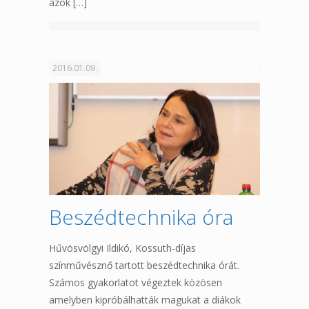
azok
[…]
2016.01.09.
Beszédtechnika óra
Hűvösvölgyi Ildikó, Kossuth-díjas
színművésznő tartott beszédtechnika órát.
Számos gyakorlatot végeztek közösen
amelyben kipróbálhatták magukat a diákok