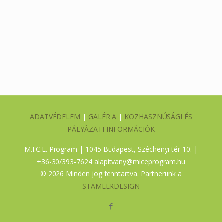
ADATVÉDELEM
|
GALÉRIA
|
KÖZHASZNÚSÁGI ÉS
PÁLYÁZATI INFORMÁCIÓK
M.I.C.E. Program | 1045 Budapest, Széchenyi tér 10. |
+36-30/393-7624
alapitvany@miceprogram.hu
©
2026 Minden jog fenntartva. Partnerünk a
STAMLERDESIGN