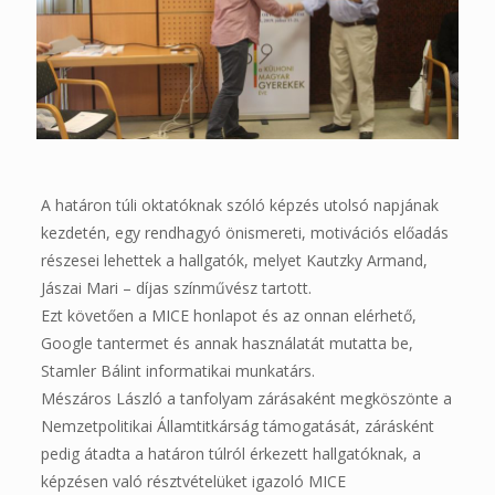
A határon túli oktatóknak szóló képzés utolsó napjának
kezdetén, egy rendhagyó önismereti, motivációs előadás
részesei lehettek a hallgatók, melyet Kautzky Armand,
Jászai Mari – díjas színművész tartott.
Ezt követően a MICE honlapot és az onnan elérhető,
Google tantermet és annak használatát mutatta be,
Stamler Bálint informatikai munkatárs.
Mészáros László a tanfolyam zárásaként megköszönte a
Nemzetpolitikai Államtitkárság támogatását, zárásként
pedig átadta a határon túlról érkezett hallgatóknak, a
képzésen való résztvételüket igazoló MICE