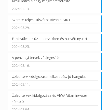
Készülődés a nagy megmérettetésre
2024.04.13.
Szeretetteljes Húsvétot Kíván a MICE
2024.03.29.
Elmélyülés az üzleti tervekben és húsvéti nyuszi
2024.03.25.
A pénzügyi tervek véglegesítése
2024.03.16.
Üzleti terv kidolgozása, lelkesedés, jó hangulat
2024.03.11.
Üzleti tervek kidolgozása és VIWA Vitaminwater
kóstoló
2024.03.04.