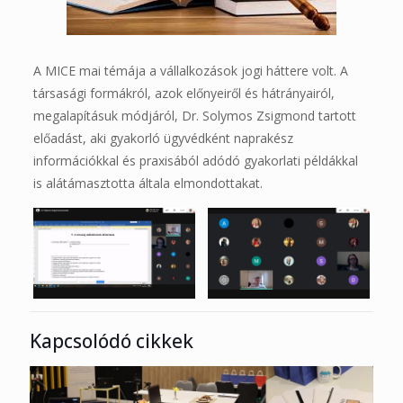
A MICE mai témája a vállalkozások jogi háttere volt. A
társasági formákról, azok előnyeiről és hátrányairól,
megalapításuk módjáról, Dr. Solymos Zsigmond tartott
előadást, aki gyakorló ügyvédként naprakész
információkkal és praxisából adódó gyakorlati példákkal
is alátámasztotta általa elmondottakat.
Kapcsolódó cikkek