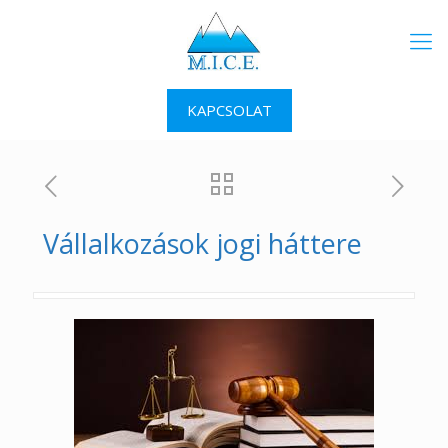
KAPCSOLAT
Vállalkozások jogi háttere