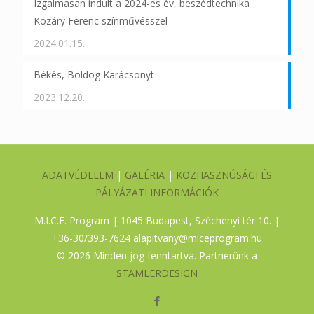
Izgalmasan indult a 2024-es év, beszédtechnika
Kozáry Ferenc színművésszel
2024.01.15.
Békés, Boldog Karácsonyt
2023.12.20.
ADATVÉDELEM
|
GALÉRIA
|
KÖZHASZNÚSÁGI ÉS
PÁLYÁZATI INFORMÁCIÓK
M.I.C.E. Program | 1045 Budapest, Széchenyi tér 10. |
+36-30/393-7624
alapitvany@miceprogram.hu
©
2026 Minden jog fenntartva. Partnerünk a
STAMLERDESIGN