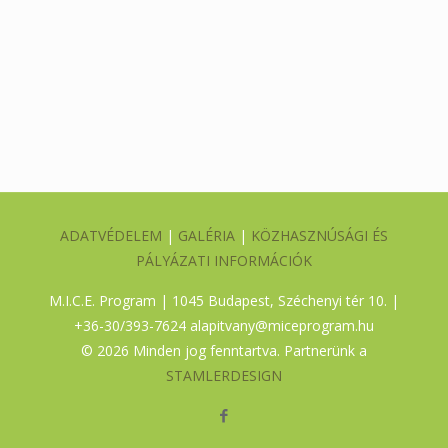
ADATVÉDELEM
|
GALÉRIA
|
KÖZHASZNÚSÁGI ÉS
PÁLYÁZATI INFORMÁCIÓK
M.I.C.E. Program | 1045 Budapest, Széchenyi tér 10. |
+36-30/393-7624
alapitvany@miceprogram.hu
©
2026 Minden jog fenntartva. Partnerünk a
STAMLERDESIGN