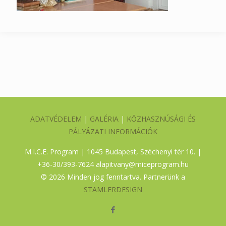
ADATVÉDELEM
|
GALÉRIA
|
KÖZHASZNÚSÁGI ÉS
PÁLYÁZATI INFORMÁCIÓK
M.I.C.E. Program | 1045 Budapest, Széchenyi tér 10. |
+36-30/393-7624
alapitvany@miceprogram.hu
©
2026 Minden jog fenntartva. Partnerünk a
STAMLERDESIGN