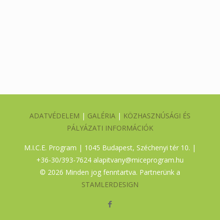
ADATVÉDELEM
|
GALÉRIA
|
KÖZHASZNÚSÁGI ÉS
PÁLYÁZATI INFORMÁCIÓK
M.I.C.E. Program | 1045 Budapest, Széchenyi tér 10. |
+36-30/393-7624
alapitvany@miceprogram.hu
©
2026 Minden jog fenntartva. Partnerünk a
STAMLERDESIGN