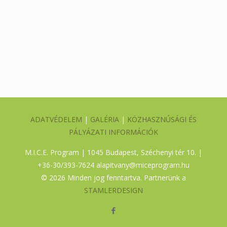
ADATVÉDELEM
|
GALÉRIA
|
KÖZHASZNÚSÁGI ÉS
PÁLYÁZATI INFORMÁCIÓK
M.I.C.E. Program | 1045 Budapest, Széchenyi tér 10. |
+36-30/393-7624
alapitvany@miceprogram.hu
©
2026 Minden jog fenntartva. Partnerünk a
STAMLERDESIGN