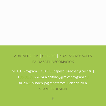
ADATVÉDELEM
|
GALÉRIA
|
KÖZHASZNÚSÁGI ÉS
PÁLYÁZATI INFORMÁCIÓK
M.I.C.E. Program | 1045 Budapest, Széchenyi tér 10. |
+36-30/393-7624
alapitvany@miceprogram.hu
©
2026 Minden jog fenntartva. Partnerünk a
STAMLERDESIGN