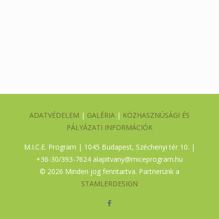
ADATVÉDELEM
|
GALÉRIA
|
KÖZHASZNÚSÁGI ÉS
PÁLYÁZATI INFORMÁCIÓK
M.I.C.E. Program | 1045 Budapest, Széchenyi tér 10. |
+36-30/393-7624
alapitvany@miceprogram.hu
©
2026 Minden jog fenntartva. Partnerünk a
STAMLERDESIGN