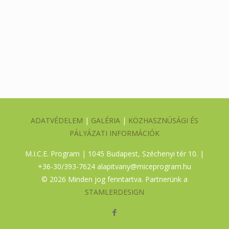
ADATVÉDELEM
|
GALÉRIA
|
KÖZHASZNÚSÁGI ÉS
PÁLYÁZATI INFORMÁCIÓK
M.I.C.E. Program | 1045 Budapest, Széchenyi tér 10. |
+36-30/393-7624
alapitvany@miceprogram.hu
©
2026 Minden jog fenntartva. Partnerünk a
STAMLERDESIGN