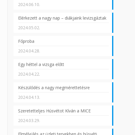
2024.06.10.
Elérkezett a nagy nap – diákjaink levizsgáztak
2024.05.02.
Főproba
2024.04.28.
Egy héttel a vizsga előtt
2024.04.22.
Készülődés a nagy megmérettetésre
2024.04.13.
Szeretetteljes Húsvétot Kíván a MICE
2024.03.29.
Elmélyülés az üzleti tervekben és húsvéti