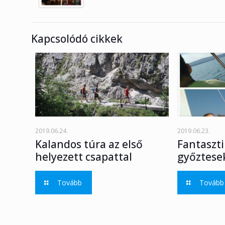
Kapcsolódó cikkek
2019.06.24.
2019.06.23.
Kalandos túra az első
Fantaszti
helyezett csapattal
győztese
Tovább
Tovább