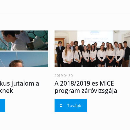
2019.04.30.
kus jutalom a
A 2018/2019 es MICE
knek
program záróvizsgája
Tovább