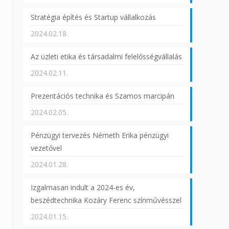
Stratégia építés és Startup vállalkozás
2024.02.18.
Az üzleti etika és társadalmi felelősségvállalás
2024.02.11.
Prezentációs technika és Szamos marcipán
2024.02.05.
Pénzügyi tervezés Németh Erika pénzügyi
vezetővel
2024.01.28.
Izgalmasan indult a 2024-es év,
beszédtechnika Kozáry Ferenc színművésszel
2024.01.15.