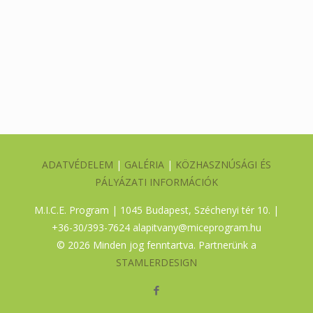
ADATVÉDELEM
|
GALÉRIA
|
KÖZHASZNÚSÁGI ÉS
PÁLYÁZATI INFORMÁCIÓK
M.I.C.E. Program | 1045 Budapest, Széchenyi tér 10. |
+36-30/393-7624
alapitvany@miceprogram.hu
©
2026 Minden jog fenntartva. Partnerünk a
STAMLERDESIGN