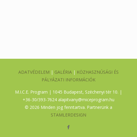
ADATVÉDELEM
|
GALÉRIA
|
KÖZHASZNÚSÁGI ÉS
PÁLYÁZATI INFORMÁCIÓK
M.I.C.E. Program | 1045 Budapest, Széchenyi tér 10. |
+36-30/393-7624
alapitvany@miceprogram.hu
©
2026 Minden jog fenntartva. Partnerünk a
STAMLERDESIGN