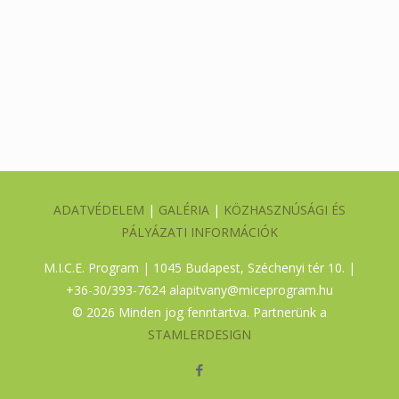
ADATVÉDELEM
|
GALÉRIA
|
KÖZHASZNÚSÁGI ÉS
PÁLYÁZATI INFORMÁCIÓK
M.I.C.E. Program | 1045 Budapest, Széchenyi tér 10. |
+36-30/393-7624
alapitvany@miceprogram.hu
©
2026 Minden jog fenntartva. Partnerünk a
STAMLERDESIGN