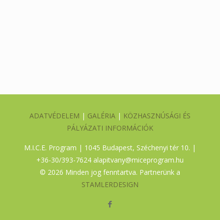
ADATVÉDELEM
|
GALÉRIA
|
KÖZHASZNÚSÁGI ÉS
PÁLYÁZATI INFORMÁCIÓK
M.I.C.E. Program | 1045 Budapest, Széchenyi tér 10. |
+36-30/393-7624
alapitvany@miceprogram.hu
©
2026 Minden jog fenntartva. Partnerünk a
STAMLERDESIGN