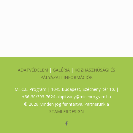
ADATVÉDELEM
|
GALÉRIA
|
KÖZHASZNÚSÁGI ÉS
PÁLYÁZATI INFORMÁCIÓK
M.I.C.E. Program | 1045 Budapest, Széchenyi tér 10. |
+36-30/393-7624
alapitvany@miceprogram.hu
©
2026 Minden jog fenntartva. Partnerünk a
STAMLERDESIGN