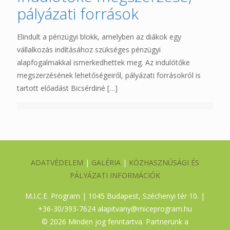
pályázati források
Elindult a pénzügyi blokk, amelyben az diákok egy
vállalkozás indításához szükséges pénzügyi
alapfogalmakkal ismerkedhettek meg. Az indulótőke
megszerzésének lehetőségeiről, pályázati forrásokról is
tartott előadást Bicsérdiné
[…]
ADATVÉDELEM
|
GALÉRIA
|
KÖZHASZNÚSÁGI ÉS
PÁLYÁZATI INFORMÁCIÓK
M.I.C.E. Program | 1045 Budapest, Széchenyi tér 10. |
+36-30/393-7624
alapitvany@miceprogram.hu
©
2026 Minden jog fenntartva. Partnerünk a