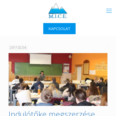
KAPCSOLAT
2017.02.04.
Indulótőke megszerzése,