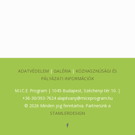
ADATVÉDELEM
|
GALÉRIA
|
KÖZHASZNÚSÁGI ÉS
PÁLYÁZATI INFORMÁCIÓK
M.I.C.E. Program | 1045 Budapest, Széchenyi tér 10. |
+36-30/393-7624
alapitvany@miceprogram.hu
©
2026 Minden jog fenntartva. Partnerünk a
STAMLERDESIGN