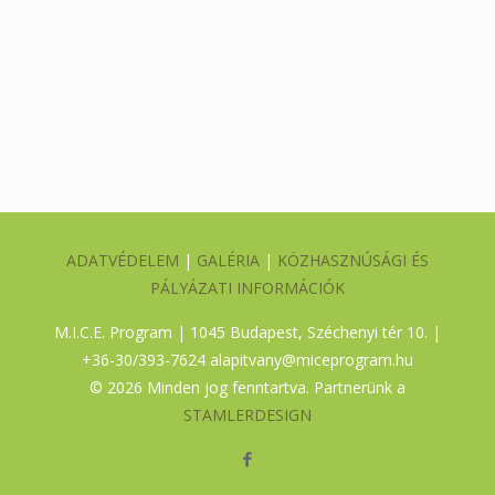
ADATVÉDELEM
|
GALÉRIA
|
KÖZHASZNÚSÁGI ÉS
PÁLYÁZATI INFORMÁCIÓK
M.I.C.E. Program | 1045 Budapest, Széchenyi tér 10. |
+36-30/393-7624
alapitvany@miceprogram.hu
©
2026 Minden jog fenntartva. Partnerünk a
STAMLERDESIGN