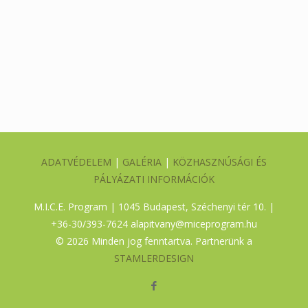
ADATVÉDELEM
|
GALÉRIA
|
KÖZHASZNÚSÁGI ÉS
PÁLYÁZATI INFORMÁCIÓK
M.I.C.E. Program | 1045 Budapest, Széchenyi tér 10. |
+36-30/393-7624
alapitvany@miceprogram.hu
©
2026 Minden jog fenntartva. Partnerünk a
STAMLERDESIGN