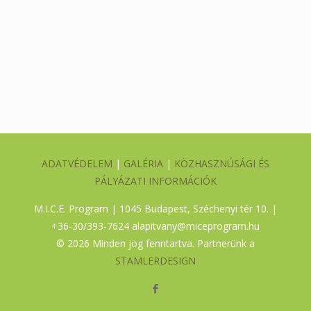
ADATVÉDELEM
|
GALÉRIA
|
KÖZHASZNÚSÁGI ÉS
PÁLYÁZATI INFORMÁCIÓK
M.I.C.E. Program | 1045 Budapest, Széchenyi tér 10. |
+36-30/393-7624
alapitvany@miceprogram.hu
©
2026 Minden jog fenntartva. Partnerünk a
STAMLERDESIGN