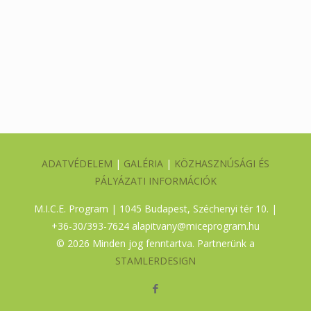
ADATVÉDELEM
|
GALÉRIA
|
KÖZHASZNÚSÁGI ÉS
PÁLYÁZATI INFORMÁCIÓK
M.I.C.E. Program | 1045 Budapest, Széchenyi tér 10. |
+36-30/393-7624
alapitvany@miceprogram.hu
©
2026 Minden jog fenntartva. Partnerünk a
STAMLERDESIGN