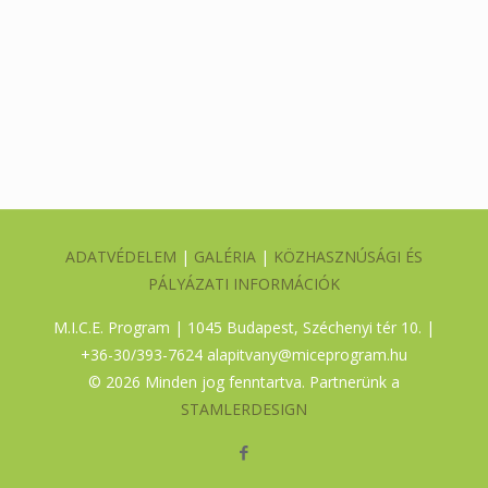
ADATVÉDELEM
|
GALÉRIA
|
KÖZHASZNÚSÁGI ÉS
PÁLYÁZATI INFORMÁCIÓK
M.I.C.E. Program | 1045 Budapest, Széchenyi tér 10. |
+36-30/393-7624
alapitvany@miceprogram.hu
©
2026 Minden jog fenntartva. Partnerünk a
STAMLERDESIGN