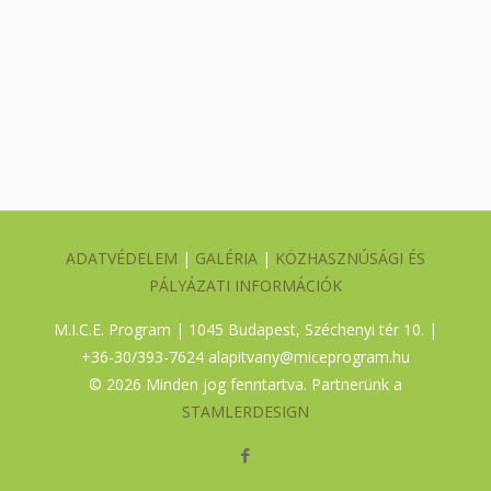
ADATVÉDELEM
|
GALÉRIA
|
KÖZHASZNÚSÁGI ÉS
PÁLYÁZATI INFORMÁCIÓK
M.I.C.E. Program | 1045 Budapest, Széchenyi tér 10. |
+36-30/393-7624
alapitvany@miceprogram.hu
©
2026 Minden jog fenntartva. Partnerünk a
STAMLERDESIGN