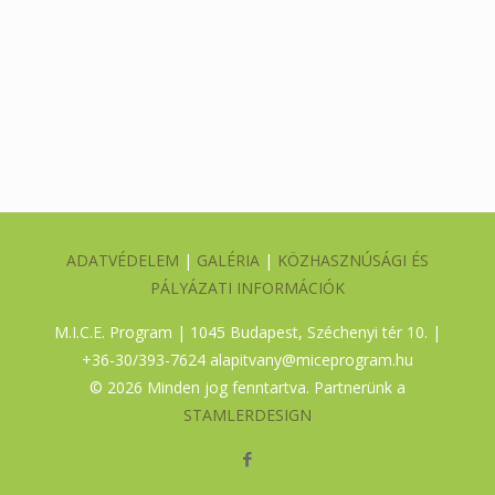
ADATVÉDELEM
|
GALÉRIA
|
KÖZHASZNÚSÁGI ÉS
PÁLYÁZATI INFORMÁCIÓK
M.I.C.E. Program | 1045 Budapest, Széchenyi tér 10. |
+36-30/393-7624
alapitvany@miceprogram.hu
©
2026 Minden jog fenntartva. Partnerünk a
STAMLERDESIGN