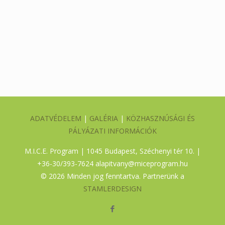
ADATVÉDELEM
|
GALÉRIA
|
KÖZHASZNÚSÁGI ÉS
PÁLYÁZATI INFORMÁCIÓK
M.I.C.E. Program | 1045 Budapest, Széchenyi tér 10. |
+36-30/393-7624
alapitvany@miceprogram.hu
©
2026 Minden jog fenntartva. Partnerünk a
STAMLERDESIGN